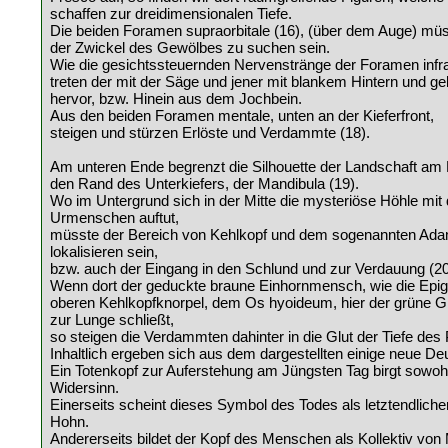
schaffen zur dreidimensionalen Tiefe.
Die beiden Foramen supraorbitale (16), (über dem Auge) m
der Zwickel des Gewölbes zu suchen sein.
Wie die gesichtssteuernden Nervenstränge der Foramen infrao
treten der mit der Säge und jener mit blankem Hintern und g
hervor, bzw. Hinein aus dem Jochbein.
Aus den beiden Foramen mentale, unten an der Kieferfront,
steigen und stürzen Erlöste und Verdammte (18).
Am unteren Ende begrenzt die Silhouette der Landschaft am 
den Rand des Unterkiefers, der Mandibula (19).
Wo im Untergrund sich in der Mitte die mysteriöse Höhle mit
Urmenschen auftut,
müsste der Bereich von Kehlkopf und dem sogenannten Ada
lokalisieren sein,
bzw. auch der Eingang in den Schlund und zur Verdauung (20
Wenn dort der geduckte braune Einhornmensch, wie die Epigl
oberen Kehlkopfknorpel, dem Os hyoideum, hier der grüne 
zur Lunge schließt,
so steigen die Verdammten dahinter in die Glut der Tiefe des
Inhaltlich ergeben sich aus dem dargestellten einige neue De
Ein Totenkopf zur Auferstehung am Jüngsten Tag birgt sowoh
Widersinn.
Einerseits scheint dieses Symbol des Todes als letztendlicher
Hohn.
Andererseits bildet der Kopf des Menschen als Kollektiv vo