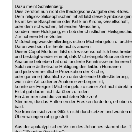
Dazu meint Schalenberg:
Dies zerstört nun nicht die theologische Aufgabe des Bildes.
Dem religiös-philosophischen Inhalt läßt diese Symbiose g
Es ist keine Blasphemie oder Kritik an Kirche, Gesellschaft,
oder dem schwachen, fehlenden Menschen,
sondern eine Huldigung, ein Lob der christlichen Heilsgeschic
Zur höheren Ehre Gottes!
Mißdeutung wusste allerdings schon Michelangelo zu fürchte
Daran wird sich bis heute nichts ändern.
Dieser Caput Mortuum läßt sich wissenschaftlich beschreibe
und bestätigt wieder einmal, daß Michelangelo Buonarotti vie
Anatomie betrieben hat und fundierte Kenntnisse im Inneren h
Solch eine ästhetische Huldigung des leiblich Humanen
und jede vermeintliche Provokation der Kirche,
oder gar eine (fälschlich) zu unterstellende Gotteslästerung,
wie in der Art codierter Anatomie verborgen ist,
konnte der Freigeist Michelangelo zu seiner Zeit nicht direkt m
Er tat gut daran nicht darüber zu reden.
Ein Jammer sind die vernichteten Skizzen!
Stimmen, die das Entfernen der Fresken forderten, erhoben 
bald.
Sie konnten sich zum Glück nicht durchsetzen und wurden d
Übermalungen ruhig gestellt.
Aus der apokalyptischen Vision des Johannes stammt das 
des "Jüngsten Gerichtes":