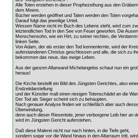
Alle Toten erstehen in dieser Prophezeihung aus den Gräbern
dem Meere.
Bücher werden geöffnet und Taten werden den Toten vorgehal
Darauf folgt das jeweilige Urteil.
Wessen Name nicht im Buch des Lebens steht, wird zum zwe
letztendlichen Tod in den See von Feuer geworfen. Die Auserw
Menschensohn, wie ein Hirt, zu seiner rechten, die Verdamm
linken Seite.
Von Adam, der als erster den Tod kennenlernte, wird der Kre
auferstandenen Christus geschlossen und alle, die sich zu 
bekommen das neue, das ewige Leben.
Aus der ganzen Altarwand Michelangelos schaut nun ein gro
heraus!
Die Kirche bestellt ein Bild des Jüngsten Gerichtes, also eine
Endzeitdarstellung
und der Künstler malt einen riesigen Totenschädel an die Wan
Der Tod als Sieger scheint sich zu behaupten.
Nach genauer Analyse finden wir schließlich aber auch dess
Überwindung,
denn auch dieser Riesentote, jener verborgene Leib hier an 
wird im Jüngsten Gericht auferstehen.
Daß diese Malerei nicht nur nach hinten, in die Tiefe geht,
sondern sogar vor die Wand hinaus in den Altarraum tritt, wird