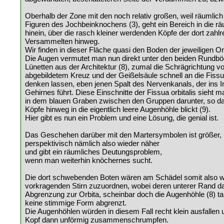
Oberhalb der Zone mit den noch relativ großen, weil räumlic
Figuren des Jochbeinknochens (3), geht ein Bereich in die rä
hinein, über die rasch kleiner werdenden Köpfe der dort zahlr
Versammelten hinweg.
Wir finden in dieser Fläche quasi den Boden der jeweiligen Or
Die Augen vermutet man nun direkt unter den beiden Rundbö
Lünetten aus der Architektur (8), zumal die Schrägrichtung v
abgebildetem Kreuz und der Geißelsäule schnell an die Fissua
denken lassen, eben jenen Spalt des Nervenkanals, der ins 
Gehirnes führt. Diese Einschnitte der Fissua orbitalis sieht m
in dem blauen Graben zwischen den Gruppen darunter, so d
Köpfe hinweg in die eigentlich leere Augenhöhle blickt (9).
Hier gibt es nun ein Problem und eine Lösung, die genial ist.
Das Geschehen darüber mit den Martersymbolen ist größer,
perspektivisch nämlich also wieder näher
und gibt ein räumliches Deutungsproblem,
wenn man weiterhin knöchernes sucht.
Die dort schwebenden Boten wären am Schädel somit also 
vorkragenden Stirn zuzuordnen, wobei deren unterer Rand da
Abgrenzung zur Orbita, scheinbar doch die Augenhöhle (8) ta
keine stimmige Form abgrenzt.
Die Augenhöhlen würden in diesem Fall recht klein ausfallen
Kopf dann unförmig zusammenschrumpfen.