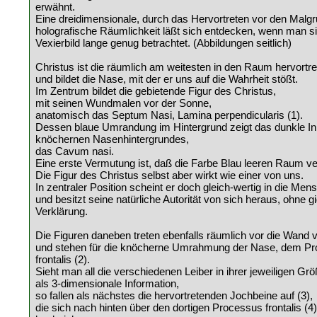
erwähnt.
Eine dreidimensionale, durch das Hervortreten vor den Malgr
holografische Räumlichkeit läßt sich entdecken, wenn man s
Vexierbild lange genug betrachtet. (Abbildungen seitlich)
Christus ist die räumlich am weitesten in den Raum hervortre
und bildet die Nase, mit der er uns auf die Wahrheit stößt.
Im Zentrum bildet die gebietende Figur des Christus,
mit seinen Wundmalen vor der Sonne,
anatomisch das Septum Nasi, Lamina perpendicularis (1).
Dessen blaue Umrandung im Hintergrund zeigt das dunkle I
knöchernen Nasenhintergrundes,
das Cavum nasi.
Eine erste Vermutung ist, daß die Farbe Blau leeren Raum ver
Die Figur des Christus selbst aber wirkt wie einer von uns.
In zentraler Position scheint er doch gleich-wertig in die Mens
und besitzt seine natürliche Autorität von sich heraus, ohne g
Verklärung.
Die Figuren daneben treten ebenfalls räumlich vor die Wand v
und stehen für die knöcherne Umrahmung der Nase, dem P
frontalis (2).
Sieht man all die verschiedenen Leiber in ihrer jeweiligen Grö
als 3-dimensionale Information,
so fallen als nächstes die hervortretenden Jochbeine auf (3),
die sich nach hinten über den dortigen Processus frontalis (4