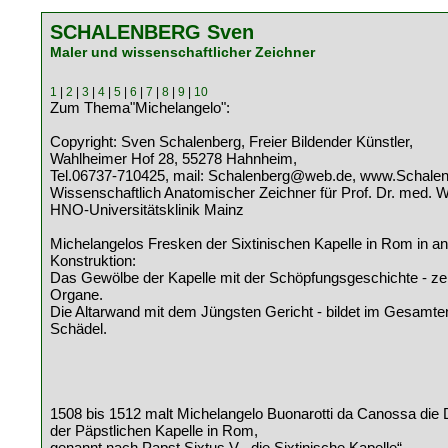
SCHALENBERG Sven
Maler und wissenschaftlicher Zeichner
1
|
2
|
3
|
4
|
5
|
6
|
7
|
8
|
9
|
10
Zum Thema"Michelangelo":
Copyright: Sven Schalenberg, Freier Bildender Künstler,
Wahlheimer Hof 28, 55278 Hahnheim,
Tel.06737-710425, mail: Schalenberg@web.de, www.Schalen
Wissenschaftlich Anatomischer Zeichner für Prof. Dr. med. 
HNO-Universitätsklinik Mainz
Michelangelos Fresken der Sixtinischen Kapelle in Rom in a
Konstruktion:
Das Gewölbe der Kapelle mit der Schöpfungsgeschichte - zei
Organe.
Die Altarwand mit dem Jüngsten Gericht - bildet im Gesamte
Schädel.
1508 bis 1512 malt Michelangelo Buonarotti da Canossa die
der Päpstlichen Kapelle in Rom,
genannt nach Papst Sixtus V. „die Sixtinische Kapelle“.