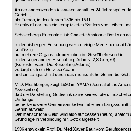
An der angrenzenden Altarwand schafft er 24 Jahre später d
Gericht“,
als Fresco, in den Jahren 1536 bis 1541.
Er entwirft dort nun ein kompliziertes System von Leibern u
Schalenbergs Erkenntnis ist: Codierte Anatomie lässt sich d
In der bisherigen Forschung weisen einige Mediziner unabhä
schlüssig
auf mehrere Organstrukturen oben im Gewölbefresco hin:
In der sogenannten Erschaffung Adams (2,80 x 5,70)
(Korrekter wäre: Die Beseelung Adams)
verbirgt sich ein Herz bei Adam
und ein Längsschnitt durch das menschliche Gehirn bei Gott 
M.D. Meshberger, zeigt 1990 im YAMA (Journal of the Ameri
Association),
daß die Darstellung Gottes inklusive seines roten, muschelf
Umhangs
bemerkenswerte Gemeinsamkeiten mit einem Längsschnitt 
Gehirn aufweist.
Der menschliche Geist wird also auf dessen (neuro) anatomi
Grundlage in Verbindung mit Gott dargestellt.
1996 entwickeln Prof. Dr. Med Xaver Baur vom Berufsgenos