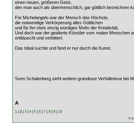
einen neuen, größeren Geist,
den man auch als übermenschlich, gar göttlich bezeichnen k
Für Michelangelo war der Mensch das Höchste,
die notwendige Verkörperung alles Göttlichen
und für ihn stets einzig würdiges Motiv der Kreativität.
Und doch war der gealterte Künstler vom realen Menschen a
enttäuscht und verbittert.
Das Ideal suchte und fand er nur durch die Kunst.
Sven Schalenberg sieht weitere grandiose Verhältnisse bei M
A
1
|
2
|
3
|
4
|
5
|
6
|
7
|
8
|
9
|
10
© S