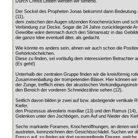
Durch Christi Leiden werden wir sehend.
Der Sockel des Propheten Jonas bekommt dann Bedeutung a
(11),
dem zwischen den Augen sitzenden Knochenrücken und scha
Verbindung zur Decke. Sogar die 24 Jahre zurückliegende Ar
Gewölbe wäre demnach durch den Stirnansatz in das Gebilde 
die ganze Idee eventuell älter, als gedacht.
Wie könnte es anders sein, ahnen wir auch schon die Positio
Gehörknöchelchen.
Diese zu finden, sei vorläufig dem interessierten Betrachter
(Es geht!)
Unterhalb der zentralen Gruppe finden wir die kreisförmig rot
Zusammenballung der trompetenden Bläser. Hier können wir
der Zunge, trefflich eines der akustischen Verkündigungsinst
den Bereich der vorderen Schneidezähne sehen (12).
Seitlich davon bilden je zwei auf bzw. absteigende vertikale 
Kiefer,
den Prozessus alveolaris maxillae (13) und den Ramus (14),
Gelenken unter den Jochbögen, zum Auf und Nieder des Kief
Sechs markante Foramen, Knochenöffnungen, an denen wic
austreten, kennzeichnen den Gesichtsschädel. Suchen wir di
Fresco auf, so finden wir dort raumgreifende Figuren, welch