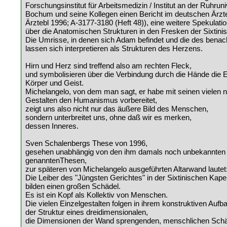
Forschungsinstitut für Arbeitsmedizin / Institut an der Ruhruni
Bochum und seine Kollegen einen Bericht im deutschen Ärzteb
Ärztebl 1996; A-3177-3180 (Heft 48)), eine weitere Spekulati
über die Anatomischen Strukturen in den Fresken der Sixtini
Die Umrisse, in denen sich Adam befindet und die des benach
lassen sich interpretieren als Strukturen des Herzens.
Hirn und Herz sind treffend also am rechten Fleck,
und symbolisieren über die Verbindung durch die Hände die E
Körper und Geist.
Michelangelo, von dem man sagt, er habe mit seinen vielen 
Gestalten den Humanismus vorbereitet,
zeigt uns also nicht nur das äußere Bild des Menschen,
sondern unterbreitet uns, ohne daß wir es merken,
dessen Inneres.
Sven Schalenbergs These von 1996,
gesehen unabhängig von den ihm damals noch unbekannten
genanntenThesen,
zur späteren von Michelangelo ausgeführten Altarwand lautet
Die Leiber des "Jüngsten Gerichtes" in der Sixtinischen Kapel
bilden einen großen Schädel.
Es ist ein Kopf als Kollektiv von Menschen.
Die vielen Einzelgestalten folgen in ihrem konstruktiven Aufb
der Struktur eines dreidimensionalen,
die Dimensionen der Wand sprengenden, menschlichen Schä