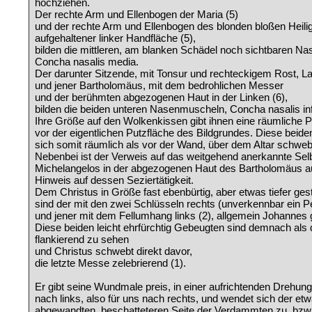
hochziehen.
Der rechte Arm und Ellenbogen der Maria (5)
und der rechte Arm und Ellenbogen des blonden bloßen Heili
aufgehaltener linker Handfläche (5),
bilden die mittleren, am blanken Schädel noch sichtbaren N
Concha nasalis media.
Der darunter Sitzende, mit Tonsur und rechteckigem Rost, Lau
und jener Bartholomäus, mit dem bedrohlichen Messer
und der berühmten abgezogenen Haut in der Linken (6),
bilden die beiden unteren Nasenmuscheln, Concha nasalis inf
Ihre Größe auf den Wolkenkissen gibt ihnen eine räumliche P
vor der eigentlichen Putzfläche des Bildgrundes. Diese beid
sich somit räumlich als vor der Wand, über dem Altar schweb
Nebenbei ist der Verweis auf das weitgehend anerkannte Selb
Michelangelos in der abgezogenen Haut des Bartholomäus au
Hinweis auf dessen Seziertätigkeit.
Dem Christus in Größe fast ebenbürtig, aber etwas tiefer geste
sind der mit den zwei Schlüsseln rechts (unverkennbar ein Pe
und jener mit dem Fellumhang links (2), allgemein Johannes 
Diese beiden leicht ehrfürchtig Gebeugten sind demnach als 
flankierend zu sehen
und Christus schwebt direkt davor,
die letzte Messe zelebrierend (1).
Er gibt seine Wundmale preis, in einer aufrichtenden Drehung
nach links, also für uns nach rechts, und wendet sich der et
abgewandten, beschatteteren Seite der Verdammten zu, bzw.