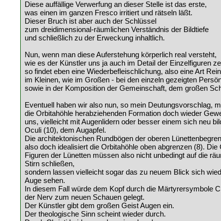
Diese auffällige Verwerfung an dieser Stelle ist das erste,
was einen im ganzen Fresco irritiert und rätseln läßt.
Dieser Bruch ist aber auch der Schlüssel
zum dreidimensional-räumlichen Verständnis der Bildtiefe
und schließlich zu der Erweckung inhaltlich.
Nun, wenn man diese Auferstehung körperlich real versteht,
wie es der Künstler uns ja auch im Detail der Einzelfiguren ze
so findet eben eine Wiederbefleischlichung, also eine Art Reink
im Kleinen, wie im Großen - bei den einzeln gezeigten Persön
sowie in der Komposition der Gemeinschaft, dem großen Sch
Eventuell haben wir also nun, so mein Deutungsvorschlag, mi
die Orbitahöhle herabziehenden Formation doch wieder Gewe
uns, vielleicht mit Augenlidern oder besser einem sich neu b
Oculi (10), dem Augapfel.
Die architektonischen Rundbögen der oberen Lünettenbegre
also doch idealisiert die Orbitahöhle oben abgrenzen (8). Die
Figuren der Lünetten müssen also nicht unbedingt auf die rä
Stirn schließen,
sondern lassen vielleicht sogar das zu neuem Blick sich wie
Auge sehen.
In diesem Fall würde dem Kopf durch die Märtyrersymbole Ch
der Nerv zum neuen Schauen gelegt.
Der Künstler gibt dem großen Geist Augen ein.
Der theologische Sinn scheint wieder durch.