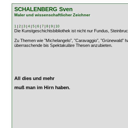
SCHALENBERG Sven
Maler und wissenschaftlicher Zeichner
1
|
2
|
3
|
4
|
5
|
6
|
7
|
8
|
9
|
10
Die Kunstgeschichtsbibliothek ist nicht nur Fundus, Steinbruch
Zu Themen wie "Michelangelo", "Caravaggio", "Grünewald" h
überraschende bis Spektakuläre Thesen anzubieten.
All dies und mehr
muß man im Hirn haben.