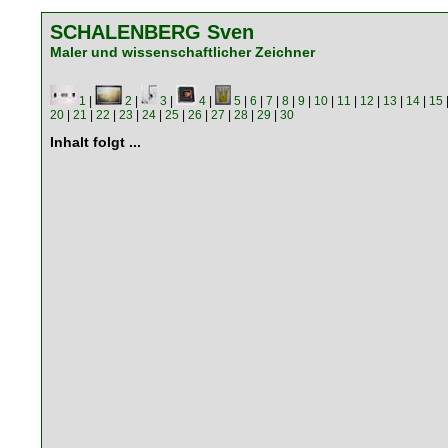
SCHALENBERG Sven
Maler und wissenschaftlicher Zeichner
1
|
2
|
3
|
4
|
5
|
6
|
7
|
8
|
9
|
10
|
11
|
12
|
13
|
14
|
15
20
|
21
|
22
|
23
|
24
|
25
|
26
|
27
|
28
|
29
|
30
Inhalt folgt ...