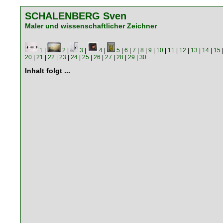
SCHALENBERG Sven
Maler und wissenschaftlicher Zeichner
1
|
2
|
3
|
4
|
5
|
6
|
7
|
8
|
9
|
10
|
11
|
12
|
13
|
14
|
15
20
|
21
|
22
|
23
|
24
|
25
|
26
|
27
|
28
|
29
|
30
Inhalt folgt ...