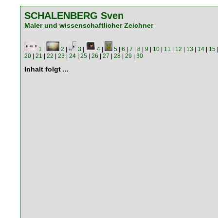
SCHALENBERG Sven
Maler und wissenschaftlicher Zeichner
1
|
2
|
3
|
4
|
5
|
6
|
7
|
8
|
9
|
10
|
11
|
12
|
13
|
14
|
15
20
|
21
|
22
|
23
|
24
|
25
|
26
|
27
|
28
|
29
|
30
Inhalt folgt ...