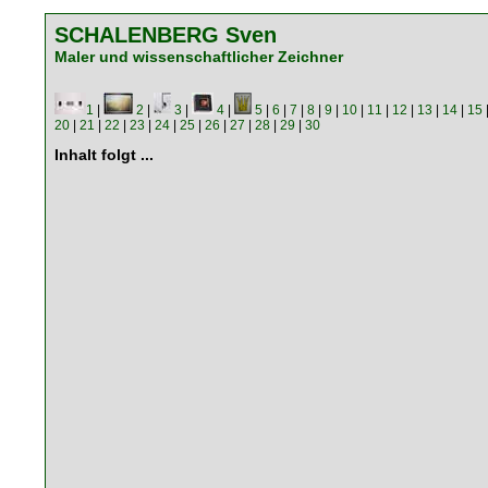
SCHALENBERG Sven
Maler und wissenschaftlicher Zeichner
1
|
2
|
3
|
4
|
5
|
6
|
7
|
8
|
9
|
10
|
11
|
12
|
13
|
14
|
15
20
|
21
|
22
|
23
|
24
|
25
|
26
|
27
|
28
|
29
|
30
Inhalt folgt ...