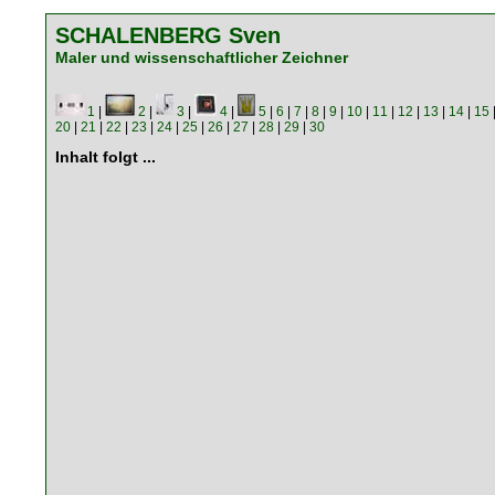
SCHALENBERG Sven
Maler und wissenschaftlicher Zeichner
1
|
2
|
3
|
4
|
5
|
6
|
7
|
8
|
9
|
10
|
11
|
12
|
13
|
14
|
15
20
|
21
|
22
|
23
|
24
|
25
|
26
|
27
|
28
|
29
|
30
Inhalt folgt ...