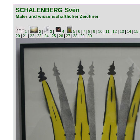
SCHALENBERG Sven
Maler und wissenschaftlicher Zeichner
1
|
2
|
3
|
4
|
5
|
6
|
7
|
8
|
9
|
10
|
11
|
12
|
13
|
14
|
15
20
|
21
|
22
|
23
|
24
|
25
|
26
|
27
|
28
|
29
|
30