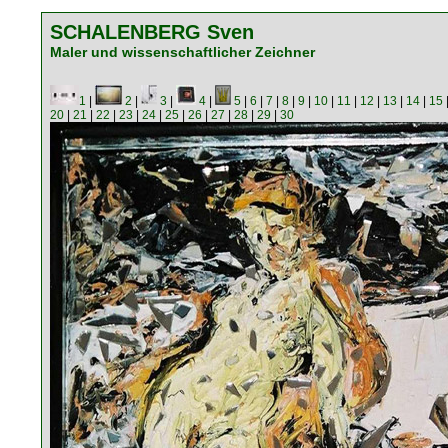
SCHALENBERG Sven
Maler und wissenschaftlicher Zeichner
1
|
2
|
3
|
4
|
5
|
6
|
7
|
8
|
9
|
10
|
11
|
12
|
13
|
14
|
15
20
|
21
|
22
|
23
|
24
|
25
|
26
|
27
|
28
|
29
|
30