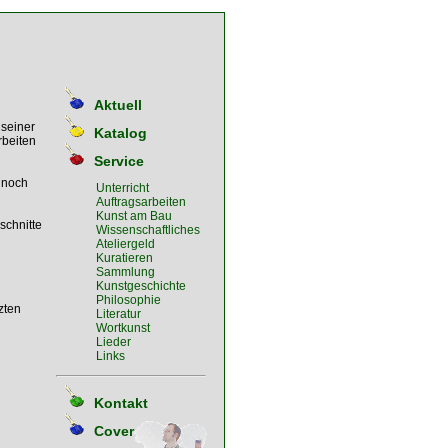
Aktuell
 seiner
Katalog
rbeiten
Service
 noch
Unterricht
Auftragsarbeiten
Kunst am Bau
schnitte
Wissenschaftliches
Ateliergeld
Kuratieren
Sammlung
Kunstgeschichte
Philosophie
zten
Literatur
Wortkunst
Lieder
Links
Kontakt
Cover