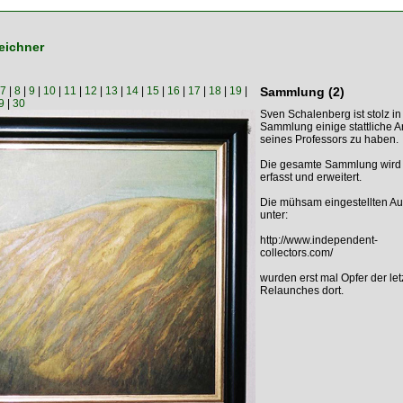
eichner
7
|
8
|
9
|
10
|
11
|
12
|
13
|
14
|
15
|
16
|
17
|
18
|
19
|
Sammlung (2)
9
|
30
Sven Schalenberg ist stolz in
Sammlung einige stattliche A
seines Professors zu haben.
Die gesamte Sammlung wird
erfasst und erweitert.
Die mühsam eingestellten Au
unter:
http://www.independent-
collectors.com/
wurden erst mal Opfer der let
Relaunches dort.