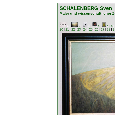
SCHALENBERG Sven
Maler und wissenschaftlicher Z
1
|
2
|
3
|
4
|
5
|
6
|
20
|
21
|
22
|
23
|
24
|
25
|
26
|
27
|
28
|
2